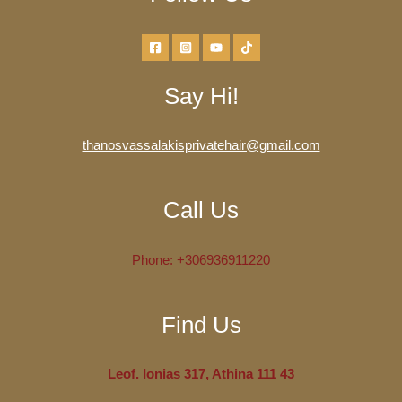
Say Hi!
thanosvassalakisprivatehair@gmail.com
Call Us
Phone:
+306936911220
Find Us
Leof. Ionias 317, Athina 111 43