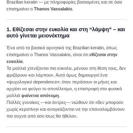
Brazilian keratin — με πληροφορίες βασισμένες και σε όσα
επισημαίνει ο
Thanos Vassalakis
.
1. Εθίζεσαι στην ευκολία και στη “λάμψη” – και
αυτό γίνεται μειονέκτημα
Ένα από τα βασικά αρνητικά της Brazilian keratin, όπως
επισημαίνει ο Thanos Vassalakis, είναι ότι
εθίζεσαι στην
ευκολία
.
Τα μαλλιά χτενίζονται πιο εύκολα, μένουν στη θέση τους, δεν
φριζάρουν και λάμπουν. Αυτό όμως δημιουργεί ένα
«ψυχολογικό dependence»: όταν περάσουν οι μήνες και
αρχίσει να φεύγει το αποτέλεσμα, η επιστροφή στα φυσικά
μαλλιά
φαίνεται απότομη
.
Πολλές γυναίκες —και άντρες— νιώθουν ότι «δεν μπορούν
χωρίς κερατίνη» και αναγκάζονται να την επαναλαμβάνουν
πιο συχνά από όσο ίσως θα ήθελαν.