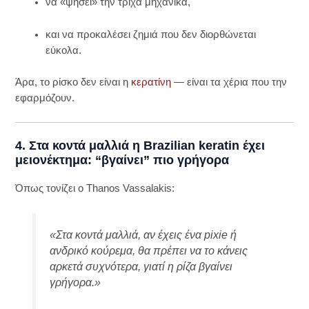
να «ψήσει» την τρίχα μηχανικά,
και να προκαλέσει ζημιά που δεν διορθώνεται
εύκολα.
Άρα, το ρίσκο δεν είναι η
κερατίνη
— είναι τα χέρια που την
εφαρμόζουν.
4. Στα κοντά μαλλιά η Brazilian keratin έχει
μειονέκτημα: “βγαίνει” πιο γρήγορα
Όπως τονίζει ο Thanos Vassalakis:
«Στα κοντά μαλλιά, αν έχεις ένα pixie ή
ανδρικό κούρεμα, θα πρέπει να το κάνεις
αρκετά συχνότερα, γιατί η ρίζα βγαίνει
γρήγορα.»