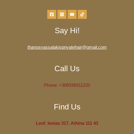
Say Hi!
thanosvassalakisprivatehair@gmail.com
Call Us
Phone:
+306936911220
Find Us
Leof. Ionias 317, Athina 111 43