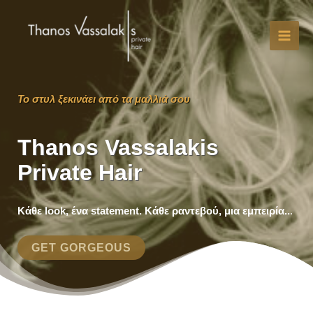
Skip
to
content
MAI
MEN
Το στυλ ξεκινάει από τα μαλλιά σου
Thanos Vassalakis
Private Hair
Κάθε look, ένα statement. Κάθε ραντεβού, μια εμπειρία..
.
GET GORGEOUS